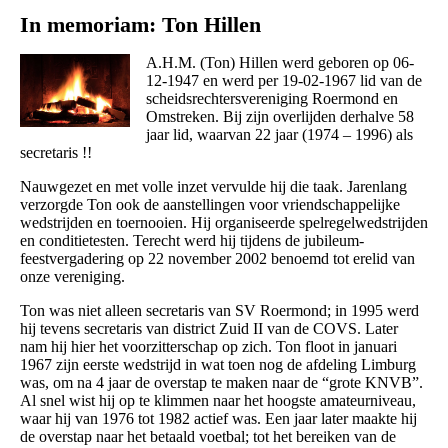
In memoriam: Ton Hillen
A.H.M. (Ton) Hillen werd geboren op 06-
12-1947 en werd per 19-02-1967 lid van de
scheidsrechtersvereniging Roermond en
Omstreken. Bij zijn overlijden derhalve 58
jaar lid, waarvan 22 jaar (1974 – 1996) als
secretaris !!
Nauwgezet en met volle inzet vervulde hij die taak. Jarenlang
verzorgde Ton ook de aanstellingen voor vriendschappelijke
wedstrijden en toernooien. Hij organiseerde spelregelwedstrijden
en conditietesten. Terecht werd hij tijdens de jubileum-
feestvergadering op 22 november 2002 benoemd tot erelid van
onze vereniging.
Ton was niet alleen secretaris van SV Roermond; in 1995 werd
hij tevens secretaris van
district Zuid II van de COVS. Later
nam hij hier het voorzitterschap op zich.
Ton floot in januari
1967 zijn eerste wedstrijd in wat toen nog de afdeling Limburg
was, om
na 4 jaar de overstap te maken naar de “grote KNVB”.
Al snel wist hij op te klimmen naar het
hoogste amateurniveau,
waar hij van 1976 tot 1982 actief was. Een jaar later maakte hij
de
overstap naar het betaald voetbal; tot het bereiken van de