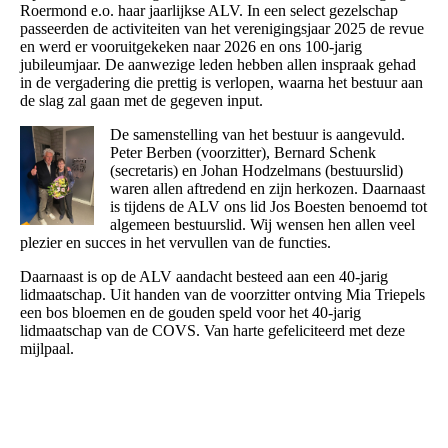
Roermond e.o. haar jaarlijkse ALV. In een select gezelschap
passeerden de activiteiten van het verenigingsjaar 2025 de revue
en werd er vooruitgekeken naar 2026 en ons 100-jarig
jubileumjaar. De aanwezige leden hebben allen inspraak gehad
in de vergadering die prettig is verlopen, waarna het bestuur aan
de slag zal gaan met de gegeven input.
De samenstelling van het bestuur is aangevuld.
Peter Berben (voorzitter), Bernard Schenk
(secretaris) en Johan Hodzelmans (bestuurslid)
waren allen aftredend en zijn herkozen. Daarnaast
is tijdens de ALV ons lid Jos Boesten benoemd tot
algemeen bestuurslid. Wij wensen hen allen veel
plezier en succes in het vervullen van de functies.
Daarnaast is op de ALV aandacht besteed aan een 40-jarig
lidmaatschap. Uit handen van de voorzitter ontving Mia Triepels
een bos bloemen en de gouden speld voor het 40-jarig
lidmaatschap van de COVS. Van harte gefeliciteerd met deze
mijlpaal.