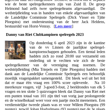
wie de beste spelregelkenners zijn van Zuid II. De groep
Helmond had zelfs twee spelregelteams afgevaardigd.
De
wedstrijdleiding was in handen van enkele afgevaardigden van
de Landelijke Commissie Spelregels (Dick Visser en Tjitte
Ploegstra) met ondersteuning van de heer Jack Heldens,
bestuurslid van Horst-Venray.
[
Lees meer
]
Danny van Riet Clubkampioen spelregels 2023
Op donderdag 6 april 2023 zijn in de kantine
van de vv Linnen de jaarlijkse spelregel-
kampioenschappen gehouden. Een tiental leden
hadden zich zo rond 20:00 uur verzameld om
onderling uit te vechten wie zich de beste
spelregelkenner van de vereniging mag noemen. De
wedstrijdleiding (Mia Triepels en Tjitte Ploegstra) hadden met
dank aan de Landelijke Commissie Spelregels een behoorlijk
moeilijk vragenpakket samengesteld. Dit bleek wel uit het feit
dat er maar één vraag een 100% score opleverde. Na 10
meerkeuze vragen, vijf 3-goed/3-fout, 2 beeldrondes van elk 5
vragen en ten slotte 5 quizvragen bleek dat Danny van Riet met
een punten totaal van 101 zijn titel van vorig jaar prolongeerde
en de wisselbokaal weer voor een jaartje mocht meenemen. Een
verdienstelijke tweede plaats was er voor Willem Ploegstra (99
punten) terwijl Johan Hodzelmans (93 punten) met de 3e plaats