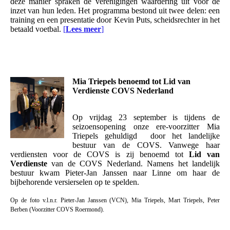
deze manier spraken de verenigingen waardering uit voor de
inzet van hun leden. Het programma bestond uit twee delen: een
training en een presentatie door Kevin Puts, scheidsrechter in het
betaald voetbal.
[
Lees meer
]
Mia Triepels benoemd tot Lid van
Verdienste COVS Nederland
Op vrijdag 23 september is tijdens de
seizoensopening onze ere-voorzitter Mia
Triepels gehuldigd door het landelijke
bestuur van de COVS. Vanwege haar
verdiensten voor de COVS is zij benoemd tot
Lid van
Verdienste
van de COVS Nederland. Namens het landelijk
bestuur kwam Pieter-Jan Janssen naar Linne om haar de
bijbehorende versierselen op te spelden.
Op de foto v.l.n.r. Pieter-Jan Janssen (VCN), Mia Triepels, Mart Triepels, Peter
Berben (Voorzitter COVS Roermond).